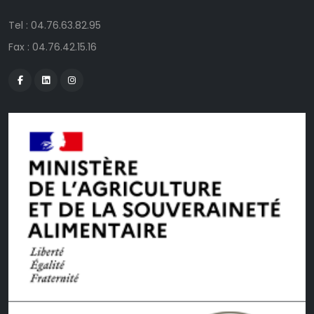
Tel :
04.76.63.82.95
Fax : 04.76.42.15.16
Facebook
Linkedin
Instagram