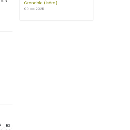
aces
Grenoble (Isère)
09 oct 2025
P
E