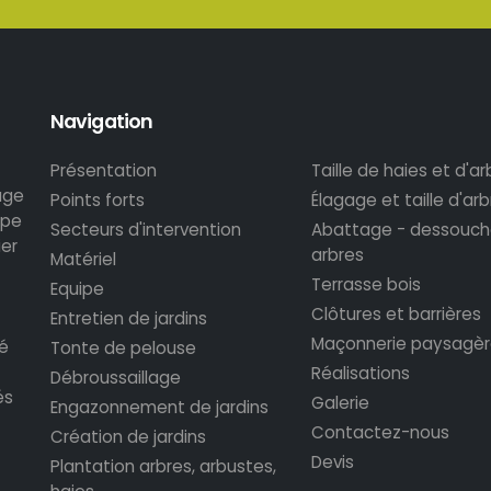
Navigation
Présentation
Taille de haies et d'a
age
Points forts
Élagage et taille d'ar
ipe
Secteurs d'intervention
Abattage - dessouc
ier
arbres
Matériel
Terrasse bois
Equipe
Clôtures et barrières
Entretien de jardins
Maçonnerie paysagèr
é
Tonte de pelouse
Réalisations
Débroussaillage
és
Galerie
Engazonnement de jardins
Contactez-nous
Création de jardins
Devis
Plantation arbres, arbustes,