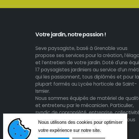
Votre jardin, notre passion !
Seve paysagiste, basé à Grenoble vous
propose ses services pour la création, l’élag
et l’entretien de votre jardin. Doté d'une équ
17 paysagistes jardiniers au service d’un mét
qui les passionnent, tous diplômés et pour la
plupart formés au Lycée horticole de Saint-
Ismier.
Nous sommes équipés de matériel de qualit
et entretenu par le mécanicien. Particulier,
syndic de copropriété, entreprise, collectivit
pour le respect de vos espaces verts, nous
Nous utilisons des cookies pour optimiser
sommes-là.
votre expérience sur notre site.