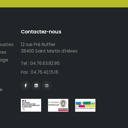
Contactez-nous
rbustes
12 rue Pré Ruffier
38400 Saint Martin d'Hères
bres
hage
Tel :
04.76.63.82.95
Fax : 04.76.42.15.16
Facebook
Linkedin
Instagram
e