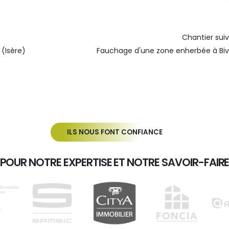
a
a
a
r
r
r
t
t
t
Chantier
sui
a
a
a
(Isère)
Fauchage d'une zone enherbée à Biv
g
g
g
e
e
e
z
z
z
s
s
s
u
u
u
ILS NOUS FONT CONFIANCE
r
r
r
F
X
L
POUR NOTRE EXPERTISE ET NOTRE SAVOIR-FAIR
a
i
c
n
e
k
b
e
o
d