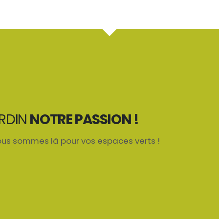
o
i
k
n
ARDIN
NOTRE PASSION !
us sommes là pour vos espaces verts !