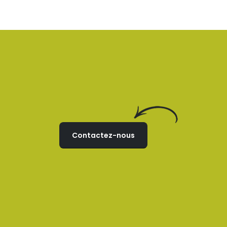
e
s
t
Contactez-nous